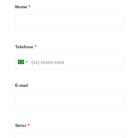
Nome
*
Telefone
*
B
r
a
z
i
E-mail
l
+
5
5
Setor
*