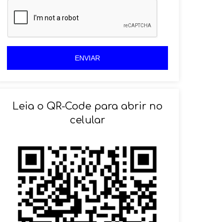
z
i
i
l
l
+
+
5
5
5
5
ENVIAR
Leia o QR-Code para abrir no
celular
SOLICITAR AGENDAMENTO