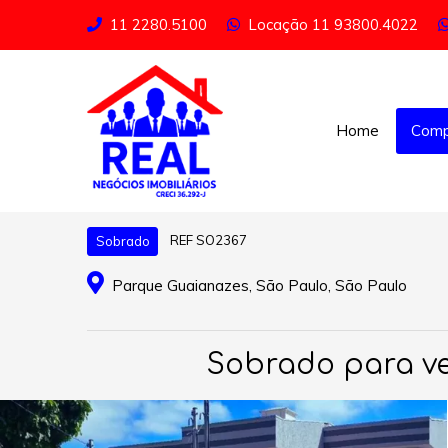
11 2280.5100
Locação
11 93800.4022
Home
Comp
REF SO2367
Sobrado
Parque Guaianazes, São Paulo, São Paulo
Sobrado para ve