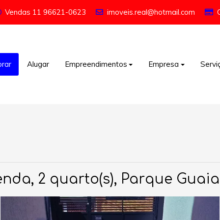
Vendas
11 96621-0623
imoveis.real@hotmail.com
rar
Alugar
Empreendimentos
Empresa
Servi
nda, 2 quarto(s), Parque Guaia