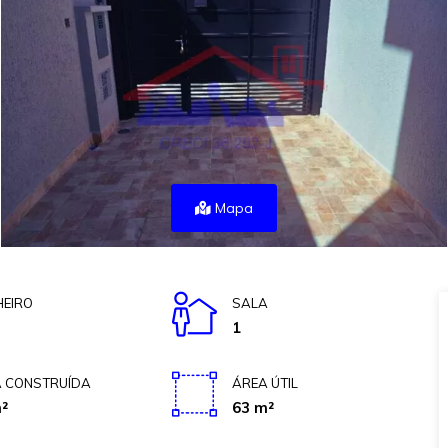
Mapa
EIRO
SALA
1
 CONSTRUÍDA
ÁREA ÚTIL
²
63 m²