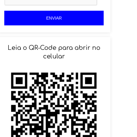
+
5
5
5
5
ENVIAR
Leia o QR-Code para abrir no
celular
SOLICITAR AGENDAMENTO