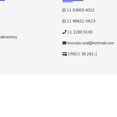
11 93800.4022
11 96621-0623
11 2280.5100
dimentos
imoveis.real@hotmail.com
a
CRECI: 36.292-J
eitos reservados.