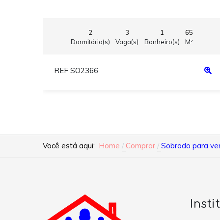
2
3
1
65
Dormitório(s)
Vaga(s)
Banheiro(s)
M²
REF SO2366
Você está aqui:
Home
Comprar
Sobrado para ven
Insti