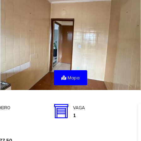
Mapa
EIRO
VAGA
1
77,50