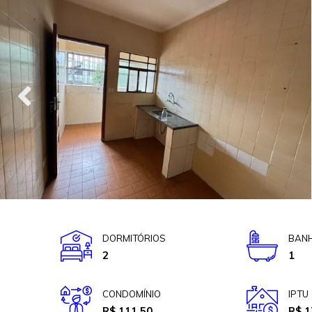
DORMITÓRIOS
BANH
2
1
CONDOMÍNIO
IPTU
R$ 111,50
R$ 1