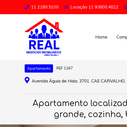
11 2280.5100
Locação
11 93800.4022
Home
Comp
REF 1167
Apartamento
Avenida Águia de Haia, 3701, CAE CARVALHO, 
Apartamento localizad
grande, cozinha, 