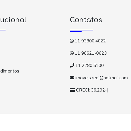
tucional
Contatos
11 93800.4022
11 96621-0623
11 2280.5100
dimentos
imoveis.real@hotmail.com
a
CRECI: 36.292-J