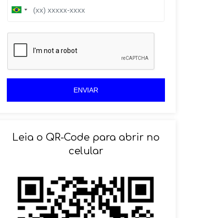
B
B
r
r
a
a
z
z
i
i
l
l
+
+
5
5
5
5
ENVIAR
Leia o QR-Code para abrir no
celular
SOLICITAR AGENDAMENTO