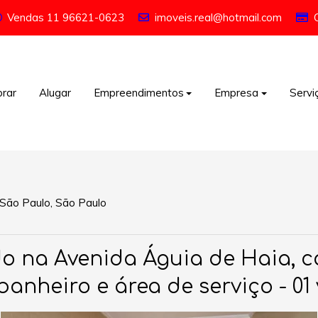
Vendas
11 96621-0623
imoveis.real@hotmail.com
rar
Alugar
Empreendimentos
Empresa
Servi
São Paulo, São Paulo
o na Avenida Águia de Haia, co
banheiro e área de serviço - 0