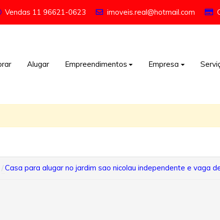
Vendas
11 96621-0623
imoveis.real@hotmail.com
rar
Alugar
Empreendimentos
Empresa
Servi
Casa para alugar no jardim sao nicolau independente e vaga 