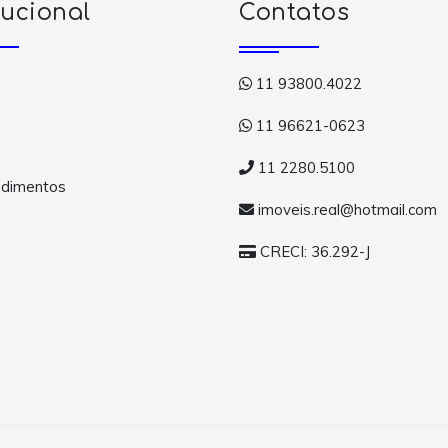
tucional
Contatos
11 93800.4022
11 96621-0623
11 2280.5100
dimentos
imoveis.real@hotmail.com
a
CRECI: 36.292-J