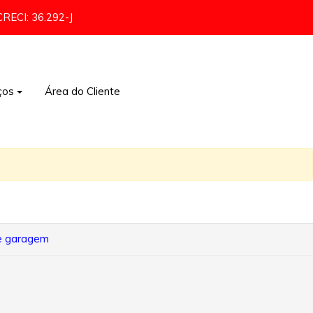
CRECI: 36.292-J
ços
Área do Cliente
Comércio e Indústria
de garagem