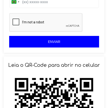
B
r
r
a
a
z
z
i
i
l
l
+
+
5
5
5
5
ENVIAR
Leia o QR-Code para abrir no celular
SOLICITAR AGENDAMENTO