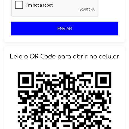
i
l
l
+
+
5
5
5
5
ENVIAR
Leia o QR-Code para abrir no celular
SOLICITAR AGENDAMENTO