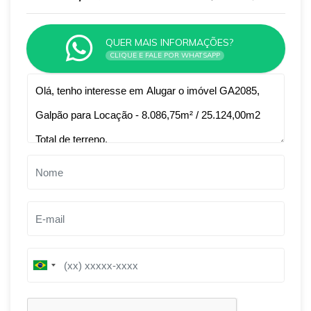
QUER MAIS INFORMAÇÕES?
CLIQUE E FALE POR WHATSAPP
Qual o melhor dia e horário pra você?
B
B
r
r
a
a
z
z
i