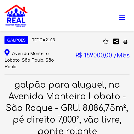
REF GA2103
GALPOES
Avenida Monteiro
R$ 189.000,00 /Mês
Lobato, São Paulo, São
Paulo
galpão para aluguel, na
Avenida Monteiro Lobato -
São Roque - GRU. 8.086,75m²,
pé direito 7,000², vão livre,
ponte rolante