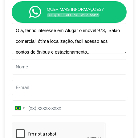
QUER MAIS INFORMAÇÕES?
CLIQUE E FALE POR WHATSAPP
Qual o melhor dia e horário pra você?
B
B
r
r
a
a
z
z
i
i
l
l