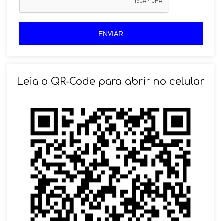
+
+
5
5
5
5
ENVIAR
Leia o QR-Code para abrir no celular
SOLICITAR AGENDAMENTO