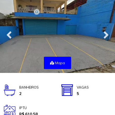
Mapa
BANHEIROS
VAGAS
2
5
IPTU
R$ 610,58