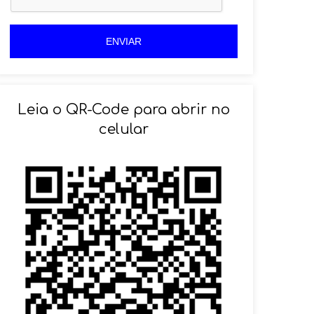
+
5
5
5
5
ENVIAR
Leia o QR-Code para abrir no
celular
SOLICITAR AGENDAMENTO