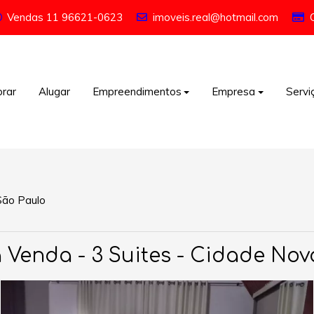
Vendas
11 96621-0623
imoveis.real@hotmail.com
rar
Alugar
Empreendimentos
Empresa
Servi
São Paulo
 Venda - 3 Suites - Cidade Nov