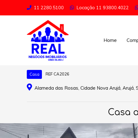
11 2280.5100
Locação
11 93800.4022
Home
Comp
REF CA2026
Casa
Alameda das Rosas, Cidade Nova Arujá, Arujá, 
Casa a