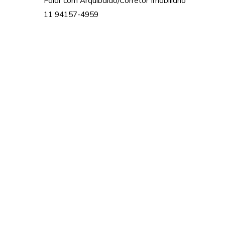
Falar com Arquibaldo/Corretor Imobiliário
11 94157-4959