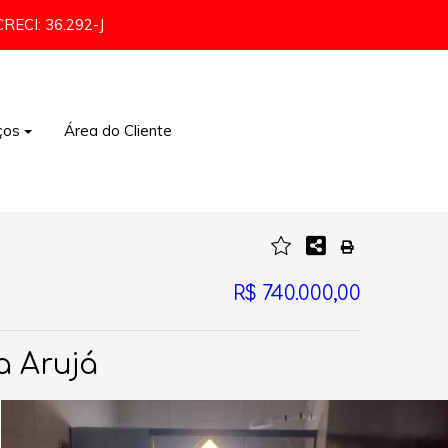
CRECI: 36.292-J
ços
Área do Cliente
Comércio e Indústria
R$ 740.000,00
a Arujá