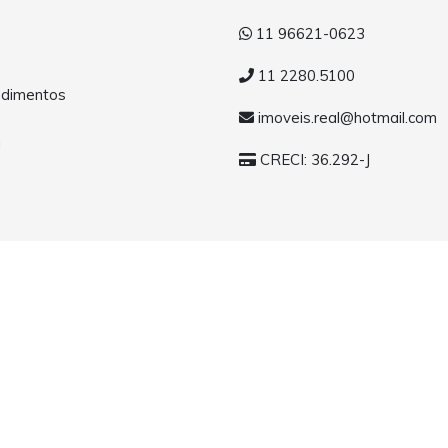
11 96621-0623
11 2280.5100
dimentos
imoveis.real@hotmail.com
a
CRECI: 36.292-J
eitos reservados.