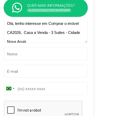
QUER MAIS INFORMAÇÕES?
CLIQUE E FALE POR WHATSAPP
Qual o melhor dia e horário pra você?
B
B
r
r
a
a
z
z
i
i
l
l
+