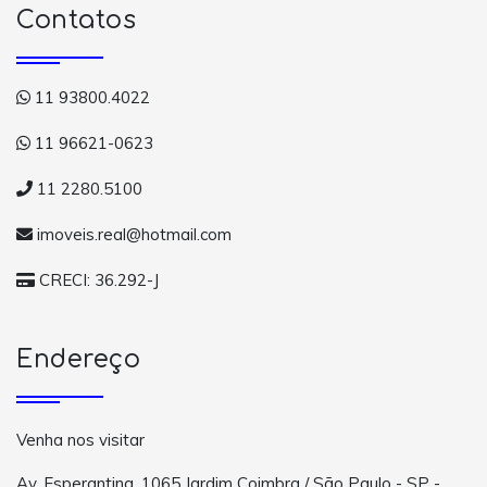
Contatos
11 93800.4022
11 96621-0623
11 2280.5100
imoveis.real@hotmail.com
CRECI: 36.292-J
Endereço
Venha nos visitar
Av. Esperantina, 1065 Jardim Coimbra / São Paulo - SP -