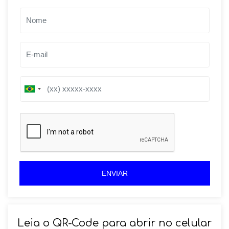
B
B
r
r
a
a
z
z
i
i
l
l
+
+
5
5
5
5
ENVIAR
Leia o QR-Code para abrir no celular