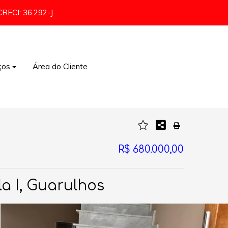
CRECI: 36.292-J
ços
Área do Cliente
Comércio e Indústria
R$ 680.000,00
a I, Guarulhos