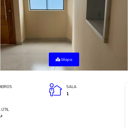
Mapa
EIROS
SALA
1
 ÚTIL
²