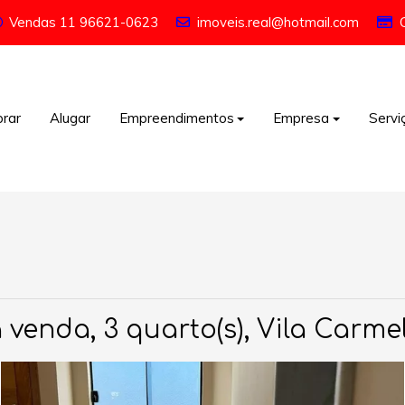
Vendas
11 96621-0623
imoveis.real@hotmail.com
rar
Alugar
Empreendimentos
Empresa
Servi
venda, 3 quarto(s), Vila Carmel