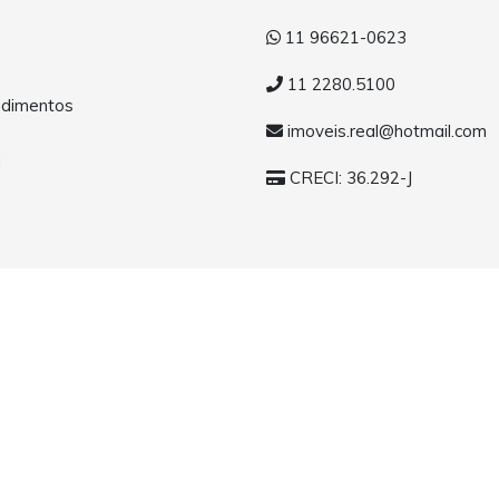
11 96621-0623
11 2280.5100
dimentos
imoveis.real@hotmail.com
a
CRECI: 36.292-J
eitos reservados.