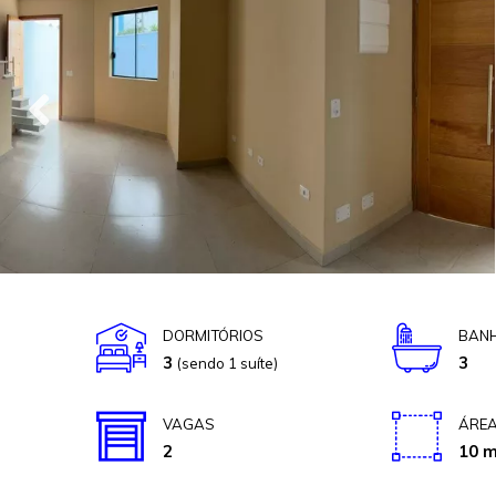
DORMITÓRIOS
BANH
3
3
(sendo 1 suíte)
VAGAS
ÁREA
2
10 m