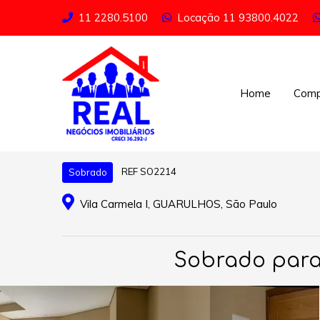
11 2280.5100
Locação
11 93800.4022
Home
Comp
REF SO2214
Sobrado
Vila Carmela I, GUARULHOS, São Paulo
Sobrado para 