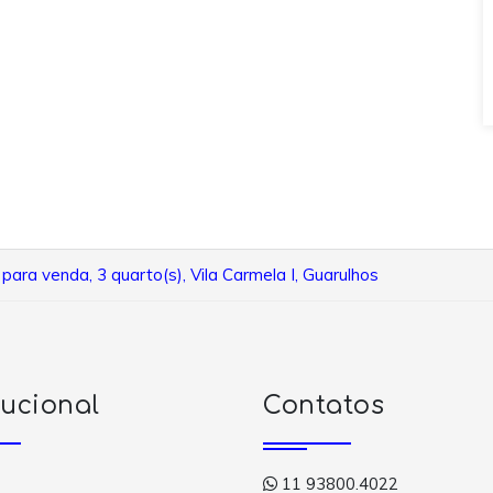
para venda, 3 quarto(s), Vila Carmela I, Guarulhos
tucional
Contatos
11 93800.4022