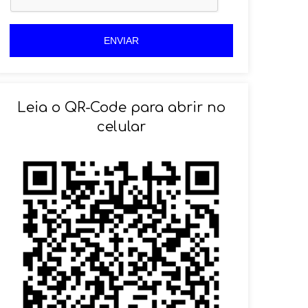
+
5
5
5
5
ENVIAR
Leia o QR-Code para abrir no
celular
SOLICITAR AGENDAMENTO