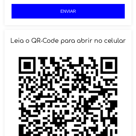
5
5
ENVIAR
Leia o QR-Code para abrir no celular
SOLICITAR AGENDAMENTO