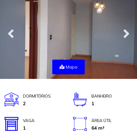
Mapa
DORMITÓRIOS
BANHEIRO
2
1
VAGA
ÁREA ÚTIL
1
64 m²