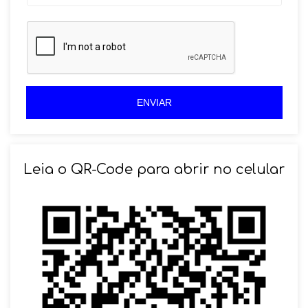
r
a
a
z
z
i
i
l
l
+
+
5
5
5
5
ENVIAR
Leia o QR-Code para abrir no celular
SOLICITAR AGENDAMENTO