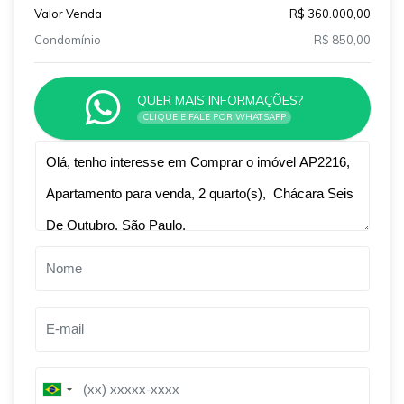
Valor Venda
R$ 360.000,00
Condomínio
R$ 850,00
QUER MAIS INFORMAÇÕES?
CLIQUE E FALE POR WHATSAPP
Qual o melhor dia e horário pra você?
B
B
r