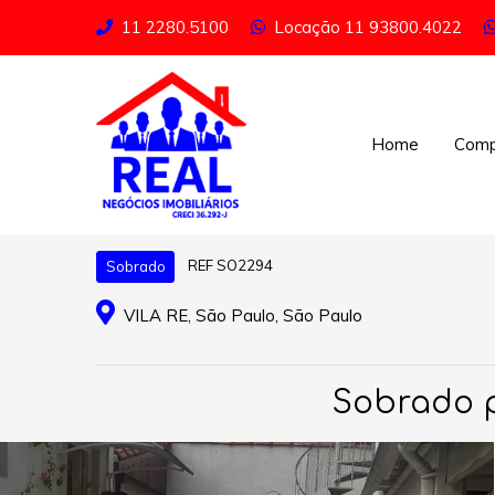
11 2280.5100
Locação
11 93800.4022
Home
Comp
REF SO2294
Sobrado
VILA RE, São Paulo, São Paulo
Sobrado pa