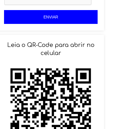
+
5
5
5
5
ENVIAR
Leia o QR-Code para abrir no
celular
SOLICITAR AGENDAMENTO