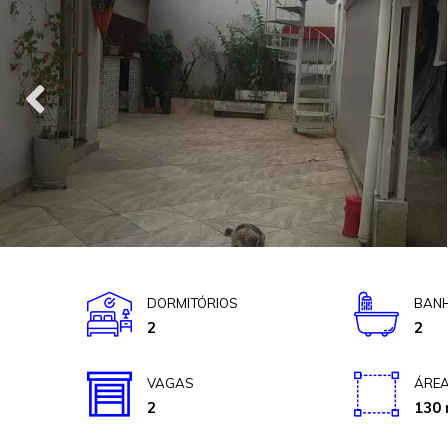
DORMITÓRIOS
BANH
2
2
VAGAS
ÁREA
2
130 