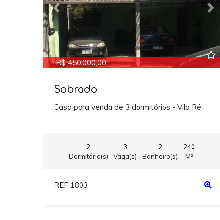
Previous
Ne
R$ 450.000,00
Sobrado
Casa para venda de 3 dormitórios - Vila Ré
2
3
2
240
Dormitório(s)
Vaga(s)
Banheiro(s)
M²
REF 1803