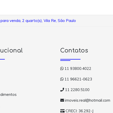
para venda, 2 quarto(s), Vila Re, São Paulo
tucional
Contatos
11 93800.4022
11 96621-0623
11 2280.5100
dimentos
imoveis.real@hotmail.com
a
CRECI: 36.292-J