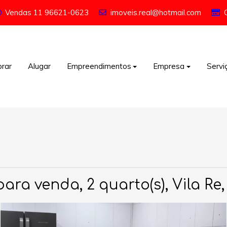
Vendas
11 96621-0623
imoveis.real@hotmail.com
rar
Alugar
Empreendimentos
Empresa
Servi
ra venda, 2 quarto(s), Vila Re