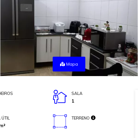
Mapa
EIROS
SALA
1
 ÚTIL
TERRENO
m²