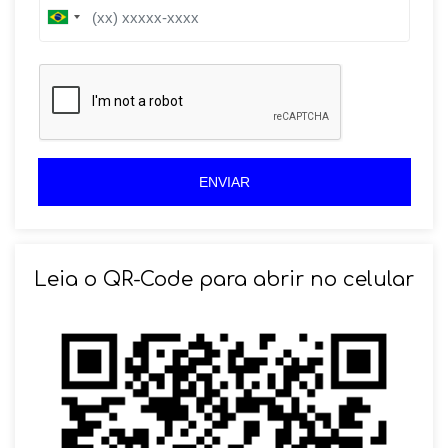
B
B
r
r
a
a
z
z
i
i
l
l
+
+
5
5
5
5
ENVIAR
Leia o QR-Code para abrir no celular
SOLICITAR AGENDAMENTO