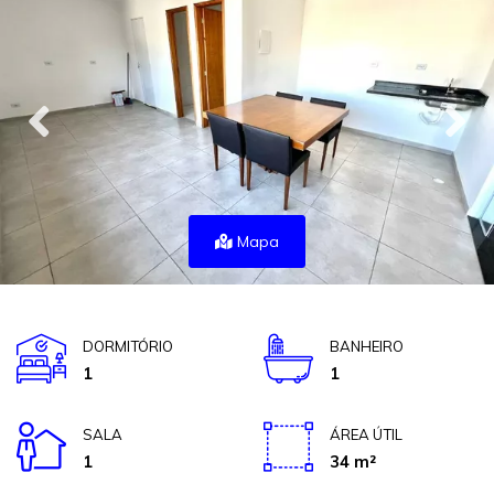
Mapa
DORMITÓRIO
BANHEIRO
1
1
SALA
ÁREA ÚTIL
1
34 m²