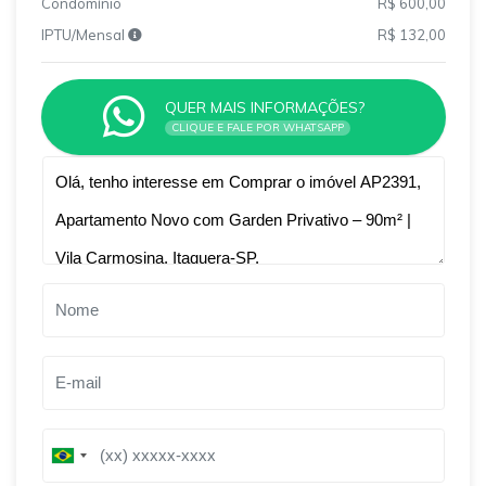
Condomínio
R$ 600,00
IPTU/Mensal
R$ 132,00
QUER MAIS INFORMAÇÕES?
CLIQUE E FALE POR WHATSAPP
Qual o melhor dia e horário pra você?
B
B
r
r
a