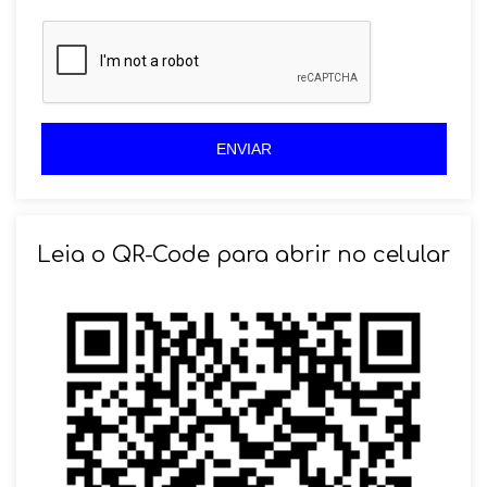
a
z
z
i
i
l
l
+
+
5
5
5
5
ENVIAR
Leia o QR-Code para abrir no celular
SOLICITAR AGENDAMENTO