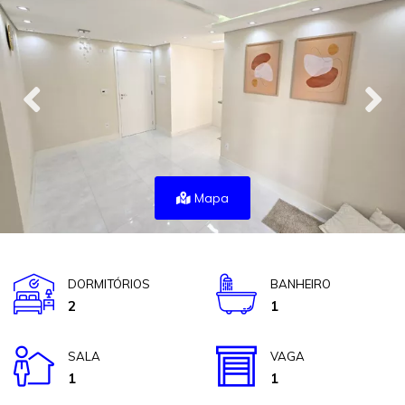
Mapa
DORMITÓRIOS
BANHEIRO
2
1
SALA
VAGA
1
1