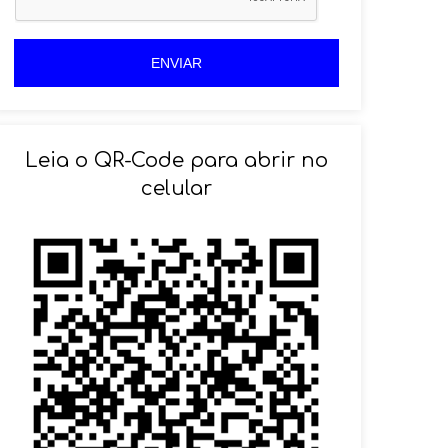
+
5
5
5
5
ENVIAR
Leia o QR-Code para abrir no
celular
SOLICITAR AGENDAMENTO