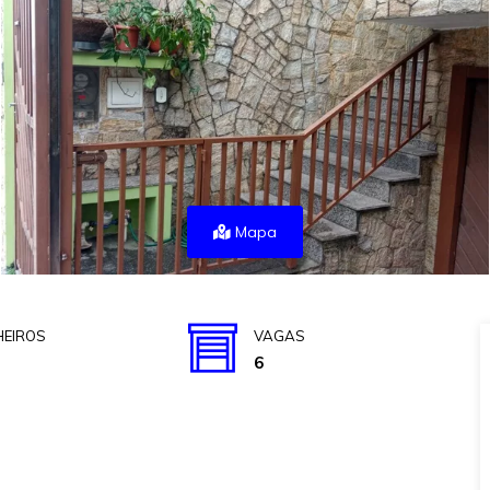
Mapa
EIROS
VAGAS
6