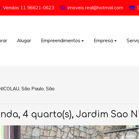
Vendas
11 96621-0623
imoveis.real@hotmail.com
rar
Alugar
Empreendimentos
Empresa
Servi
NICOLAU, São Paulo, São
da, 4 quarto(s), Jardim Sao N