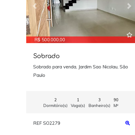
Previous
Ne
R$ 500.000,00
Sobrado
Sobrado para venda, Jardim Sao Nicolau, São
Paulo
2
1
3
90
Dormitório(s)
Vaga(s)
Banheiro(s)
M²
REF SO2279