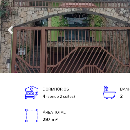
DORMITÓRIOS
BANH
4
2
(sendo 2 suítes)
ÁREA TOTAL
297 m²