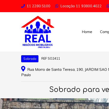
11 2280.5100
Locação
11 93800.4022
Home
Comp
REF SO2411
Sobrado
Rua Morro de Santa Teresa, 190, JARDIM SAO 
Paulo
Sobrado para ven