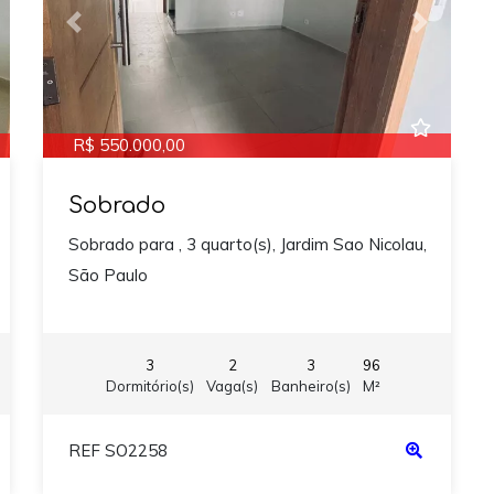
xt
Previous
Next
R$ 550.000,00
Sobrado
Sobrado para , 3 quarto(s), Jardim Sao Nicolau,
São Paulo
3
2
3
96
Dormitório(s)
Vaga(s)
Banheiro(s)
M²
REF SO2258