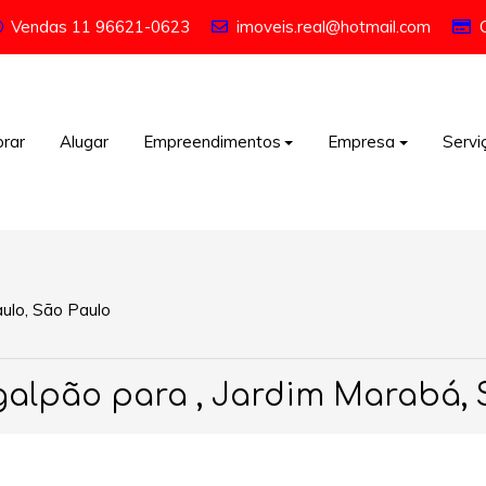
Vendas
11 96621-0623
imoveis.real@hotmail.com
rar
Alugar
Empreendimentos
Empresa
Servi
ulo, São Paulo
galpão para , Jardim Marabá, 