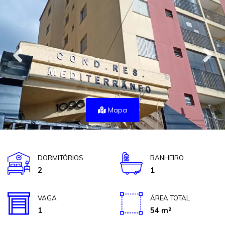
Mapa
DORMITÓRIOS
BANHEIRO
2
1
VAGA
ÁREA TOTAL
1
54 m²