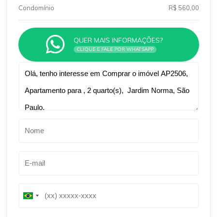
Condomínio
R$ 560,00
QUER MAIS INFORMAÇÕES?
CLIQUE E FALE POR WHATSAPP
Qual o melhor dia e horário pra você?
B
B
r
r
a
a