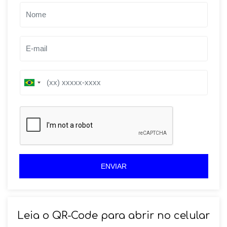
B
B
r
r
a
a
z
z
i
i
l
l
+
+
5
5
5
5
ENVIAR
Leia o QR-Code para abrir no celular