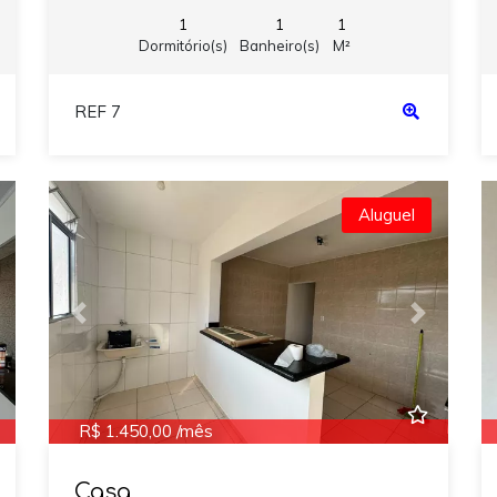
1
1
1
Dormitório(s)
Banheiro(s)
M²
REF 7
Aluguel
ext
Previous
Next
R$ 1.450,00 /mês
Casa