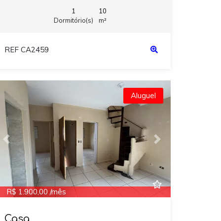
1
10
Dormitório(s)
m²
REF CA2459
Aluguel
Previous
Next
R$ 1.900,00 /mês
Casa