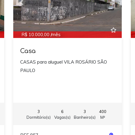
ext
Previous
Next
R$ 10.000,00 /mês
Casa
CASAS para aluguel VILA ROSÁRIO SÃO
PAULO
3
6
3
400
Dormitório(s)
Vagas(s)
Banheiro(s)
M²