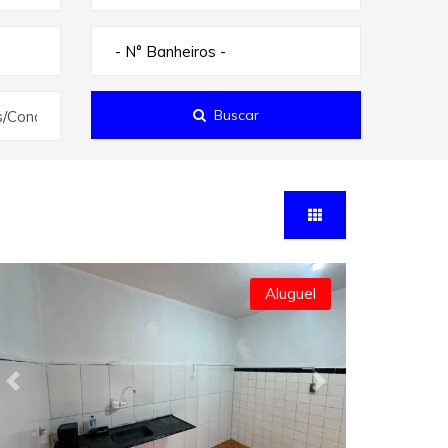
- N° Banheiros -
Buscar
s/Condomínios
Aluguel
Previous
Next