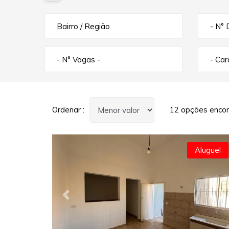
Bairro / Região
- N° 
- N° Vagas -
- Ca
Ordenar :
12 opções encon
Aluguel
Previous
N