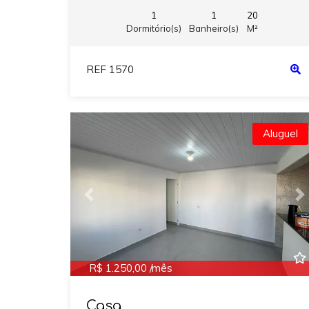
1
1
20
Dormitório(s)
Banheiro(s)
M²
REF 1570
Aluguel
Previous
N
R$ 1.250,00 /mês
Casa