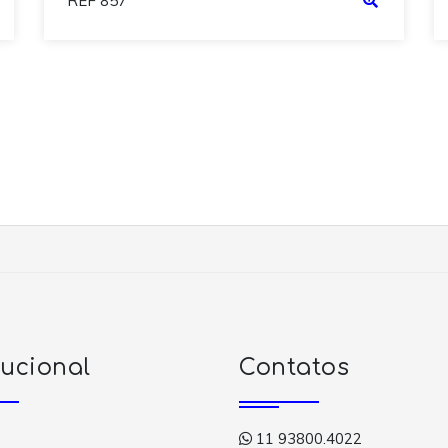
REF 857
tucional
Contatos
11 93800.4022