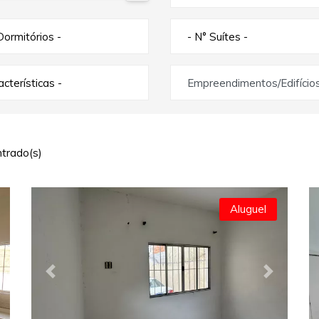
Dormitórios -
- N° Suítes -
racterísticas -
Empreendimentos/Edifício
trado(s)
Aluguel
ext
Previous
Next