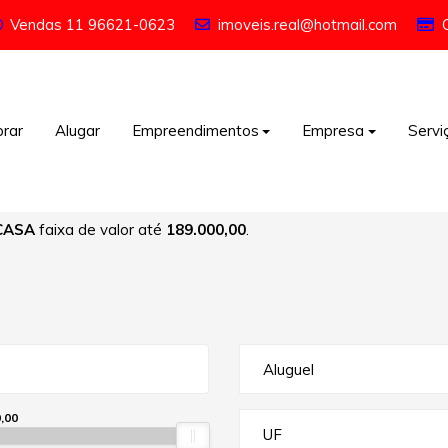
Vendas
11 96621-0623
imoveis.real@hotmail.com
rar
Alugar
Empreendimentos
Empresa
Servi
CASA
faixa de valor até
189.000,00
.
Aluguel
,00
UF