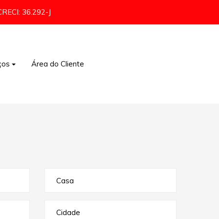
CRECI: 36.292-J
ços
Área do Cliente
Comércio e Indústria
Casa
Cidade